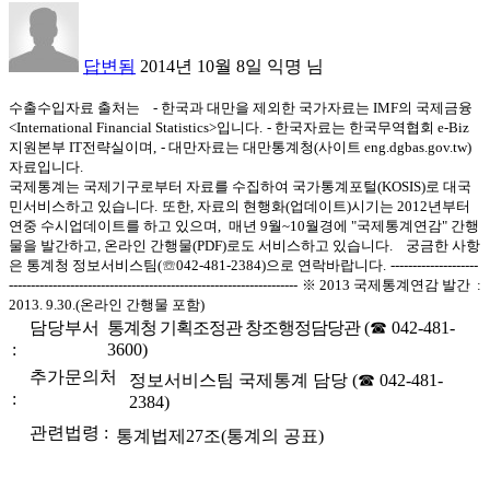
답변됨
2014년 10월 8일
익명
님
수출수입자료 출처는
- 한국과 대만을 제외한 국가자료는 IMF의 국제금융
<
International Financial Statistics>입니다.
- 한국자료는 한국무역협회 e-Biz
지원본부 IT전략실이며,
- 대만자료는 대만통계청(사이트 eng.dgbas.gov.tw)
자료입니다.
국제통계는 국제기구로부터 자료를 수집하여 국가통계포털(KOSIS)로 대국
민서비스하고 있습니다.
또한, 자료의 현행화(업데이트)시기는 2012년부터
연중 수시업데이트를 하고 있으며,
매년 9월~10월경에
"국제통계연감" 간행
물을 발간하고, 온라인 간행물(PDF)로도 서비스하고 있습니다.
궁금한 사항
은 통계청 정보서비스팀(
☏
042-481-2384)으로 연락바랍니다.
--------------------
------------------------------------------------------------------
※ 2013 국제통계연감 발간 :
2013. 9.30.(온라인 간행물 포함)
담당부서
통계청 기획조정관 창조행정담당관
(☎ 042-481-
:
3600)
추가문의처
정보서비스팀 국제통계 담당 (☎ 042-481-
:
2384)
관련법령 :
통계법제27조(통계의 공표)