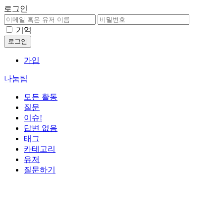
로그인
기억
가입
나눔팁
모든 활동
질문
이슈!
답변 없음
태그
카테고리
유저
질문하기