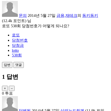
문의
2014년 5월 27일
금융,재테크
의
동키동키
(
12.4k
포인트)
님
로또 538회 당첨번호가 어떻게 되나요?
로또
당첨번호
당첨금
lotto
538회
1
답변
0
투표
답변됨
2014년 5월 27일
살려는드릴께
(
11.9k
포인