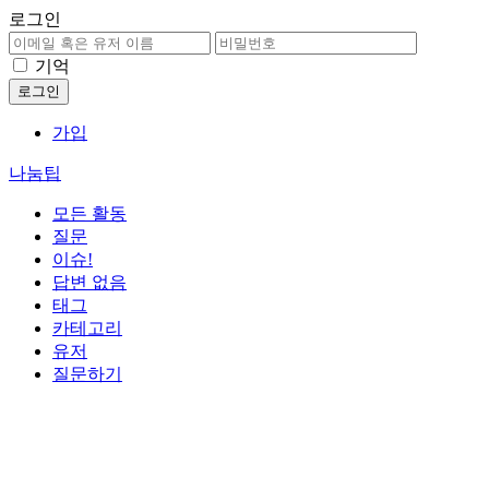
로그인
기억
가입
나눔팁
모든 활동
질문
이슈!
답변 없음
태그
카테고리
유저
질문하기