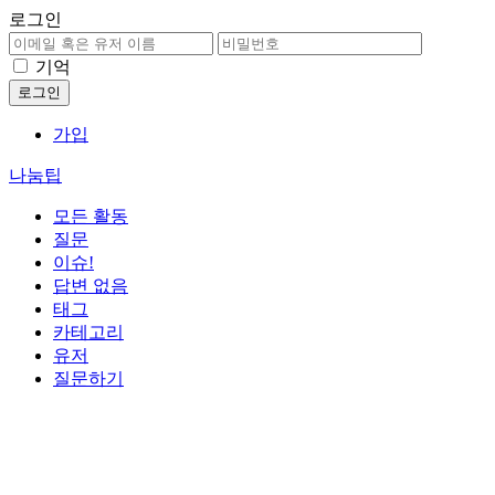
로그인
기억
가입
나눔팁
모든 활동
질문
이슈!
답변 없음
태그
카테고리
유저
질문하기