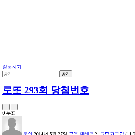
질문하기
로또 293회 당첨번호
0
투표
문의
2014년 5월 27일
금융,재테크
의
그립고그립
(
11.