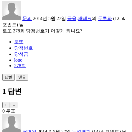
문의
2014년 5월 27일
금융,재테크
의
두루와
(
12.5k
포인트)
님
로또 278회 당첨번호가 어떻게 되나요?
로또
당첨번호
당첨금
lotto
278회
1
답변
0
투표
답변됨
2014년 5월 27일
눈깔연기
(
13.0k
포인트)
님