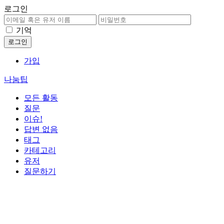
로그인
기억
가입
나눔팁
모든 활동
질문
이슈!
답변 없음
태그
카테고리
유저
질문하기