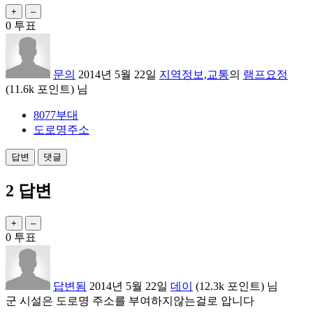
0
투표
문의
2014년 5월 22일
지역정보,교통
의
램프요정
(
11.6k
포인트)
님
8077부대
도로명주소
2
답변
0
투표
답변됨
2014년 5월 22일
데이
(
12.3k
포인트)
님
군 시설은 도로명 주소를 부여하지않는걸로 압니다