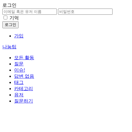
로그인
기억
가입
나눔팁
모든 활동
질문
이슈!
답변 없음
태그
카테고리
유저
질문하기