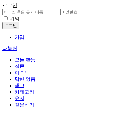
로그인
기억
가입
나눔팁
모든 활동
질문
이슈!
답변 없음
태그
카테고리
유저
질문하기