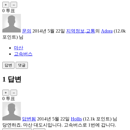
0
투표
문의
2014년 5월 22일
지역정보,교통
의
Adora
(
12.0k
포인트)
님
마산
고속버스
1
답변
0
투표
답변됨
2014년 5월 22일
Hollis
(
12.1k
포인트)
님
당연하죠. 마산 대도시입니다. 고속버스로 1번에 갑니다.