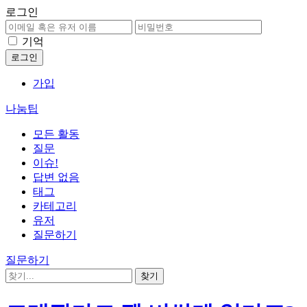
로그인
기억
가입
나눔팁
모든 활동
질문
이슈!
답변 없음
태그
카테고리
유저
질문하기
질문하기