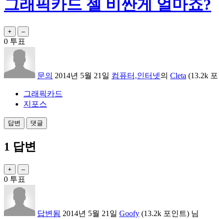
그래픽카드 젤 비싼게 얼마죠?
0
투표
문의
2014년 5월 21일
컴퓨터,인터넷
의
Cleta
(
13.2k
포
그래픽카드
지포스
1
답변
0
투표
답변됨
2014년 5월 21일
Goofy
(
13.2k
포인트)
님