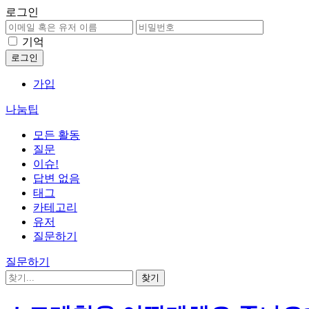
로그인
기억
가입
나눔팁
모든 활동
질문
이슈!
답변 없음
태그
카테고리
유저
질문하기
질문하기