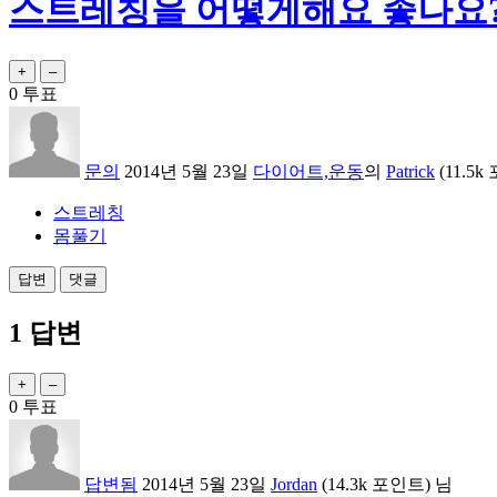
스트레칭을 어떻게해요 좋나요
0
투표
문의
2014년 5월 23일
다이어트,운동
의
Patrick
(
11.5k
스트레칭
몸풀기
1
답변
0
투표
답변됨
2014년 5월 23일
Jordan
(
14.3k
포인트)
님