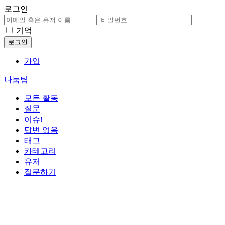
로그인
기억
가입
나눔팁
모든 활동
질문
이슈!
답변 없음
태그
카테고리
유저
질문하기