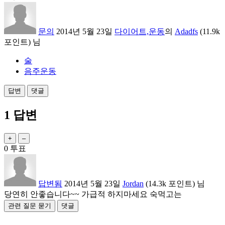
문의
2014년 5월 23일
다이어트,운동
의
Adadfs
(
11.9k
포인트)
님
술
음주운동
1
답변
0
투표
답변됨
2014년 5월 23일
Jordan
(
14.3k
포인트)
님
당연히 안좋습니다~~ 가급적 하지마세요 숙먹고는