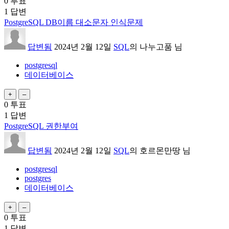
0
투표
1
답변
PostgreSQL DB이름 대소문자 인식문제
답변됨
2024년 2월 12일
SQL
의
나누고품
님
postgresql
데이터베이스
0
투표
1
답변
PostgreSQL 권한부여
답변됨
2024년 2월 12일
SQL
의
호르몬만땅
님
postgresql
postgres
데이터베이스
0
투표
1
답변