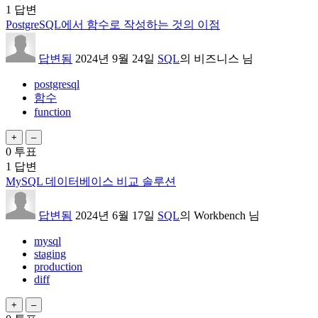
1
답변
PostgreSQL에서 함수로 작성하는 것의 이점
답변됨
2024년 9월 24일
SQL
의
비즈니스
님
postgresql
함수
function
0
투표
1
답변
MySQL 데이터베이스 비교 솔루션
답변됨
2024년 6월 17일
SQL
의
Workbench
님
mysql
staging
production
diff