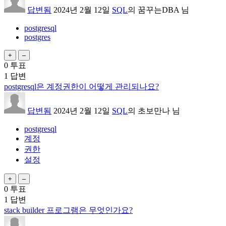
답변됨
2024년 2월 12일
SQL
의
꿈꾸는DBA
님
postgresql
postgres
0
투표
1
답변
postgresql은 계정권한이 어떻게 관리되나요?
답변됨
2024년 2월 12일
SQL
의
초보만나
님
postgresql
계정
권한
설정
0
투표
1
답변
stack builder 프로그램은 무엇인가요?