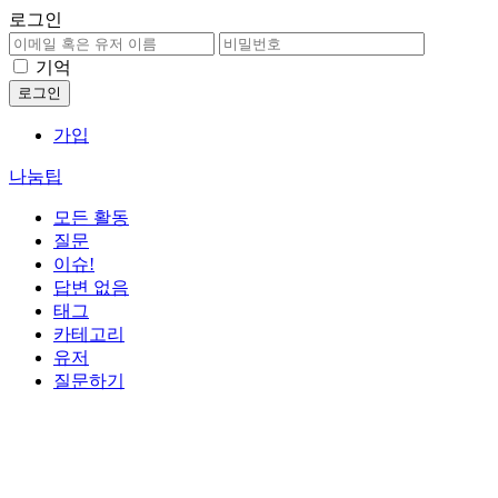
로그인
기억
가입
나눔팁
모든 활동
질문
이슈!
답변 없음
태그
카테고리
유저
질문하기