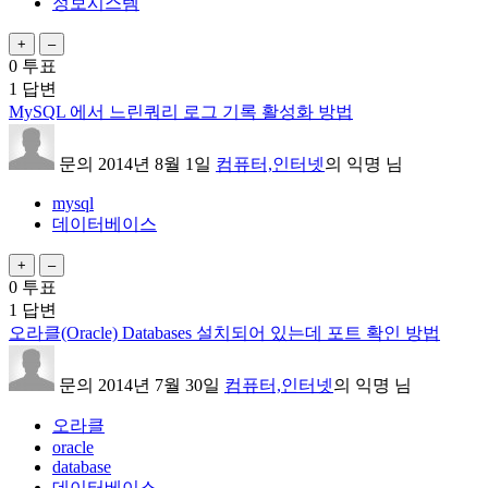
정보시스템
0
투표
1
답변
MySQL 에서 느린쿼리 로그 기록 활성화 방법
문의
2014년 8월 1일
컴퓨터,인터넷
의
익명
님
mysql
데이터베이스
0
투표
1
답변
오라클(Oracle) Databases 설치되어 있는데 포트 확인 방법
문의
2014년 7월 30일
컴퓨터,인터넷
의
익명
님
오라클
oracle
database
데이터베이스