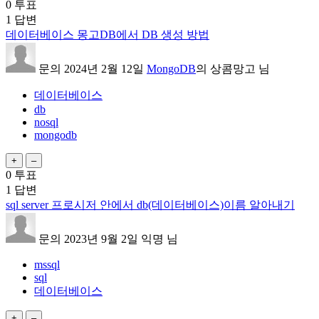
0
투표
1
답변
데이터베이스 몽고DB에서 DB 생성 방법
문의
2024년 2월 12일
MongoDB
의
상콤망고
님
데이터베이스
db
nosql
mongodb
0
투표
1
답변
sql server 프로시저 안에서 db(데이터베이스)이름 알아내기
문의
2023년 9월 2일
익명
님
mssql
sql
데이터베이스