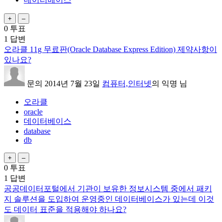
0
투표
1
답변
오라클 11g 무료판(Oracle Database Express Edition) 제약사항이
있나요?
문의
2014년 7월 23일
컴퓨터,인터넷
의
익명
님
오라클
oracle
데이터베이스
database
db
0
투표
1
답변
공공데이터포털에서 기관이 보유한 정보시스템 중에서 패키
지 솔루션을 도입하여 운영중인 데이터베이스가 있는데 이것
도 데이터 표준을 적용해야 하나요?