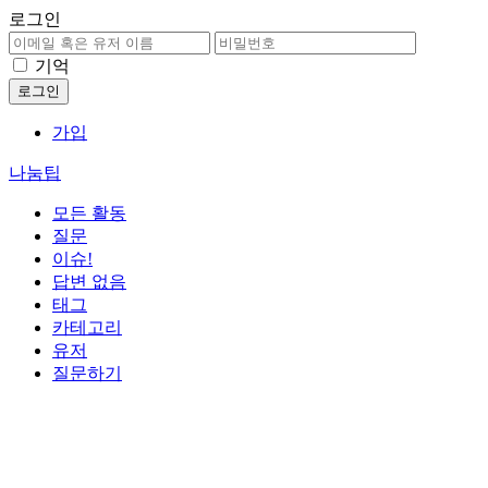
로그인
기억
가입
나눔팁
모든 활동
질문
이슈!
답변 없음
태그
카테고리
유저
질문하기