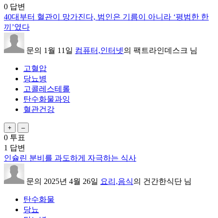
0
답변
40대부터 혈관이 망가진다, 범인은 기름이 아니라 ‘평범한 한
끼’였다
문의
1월 11일
컴퓨터,인터넷
의
팩트라인데스크
님
고혈압
당뇨병
고콜레스테롤
탄수화물과잉
혈관건강
0
투표
1
답변
인슐린 분비를 과도하게 자극하는 식사
문의
2025년 4월 26일
요리,음식
의
건간한식단
님
탄수화물
당뇨