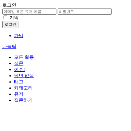
로그인
기억
가입
나눔팁
모든 활동
질문
이슈!
답변 없음
태그
카테고리
유저
질문하기