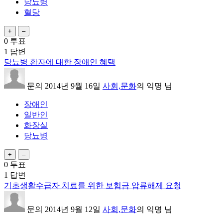
당뇨병
혈당
0
투표
1
답변
당뇨병 환자에 대한 장애인 혜택
문의
2014년 9월 16일
사회,문화
의
익명
님
장애인
일반인
화장실
당뇨병
0
투표
1
답변
기초생활수급자 치료를 위한 보험금 압류해제 요청
문의
2014년 9월 12일
사회,문화
의
익명
님