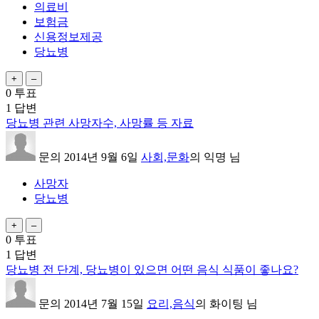
의료비
보험금
신용정보제공
당뇨병
0
투표
1
답변
당뇨병 관련 사망자수, 사망률 등 자료
문의
2014년 9월 6일
사회,문화
의
익명
님
사망자
당뇨병
0
투표
1
답변
당뇨병 전 단계, 당뇨병이 있으면 어떤 음식 식품이 좋나요?
문의
2014년 7월 15일
요리,음식
의
화이팅
님