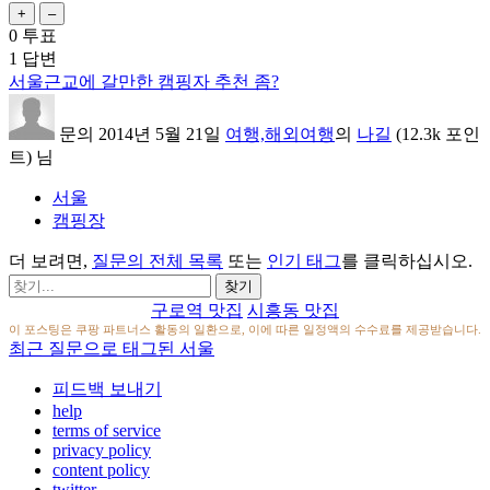
0
투표
1
답변
서울근교에 갈만한 캠핑자 추천 좀?
문의
2014년 5월 21일
여행,해외여행
의
나길
(
12.3k
포인
트)
님
서울
캠핑장
더 보려면,
질문의 전체 목록
또는
인기 태그
를 클릭하십시오.
구로역 맛집
시흥동 맛집
이 포스팅은 쿠팡 파트너스 활동의 일환으로, 이에 따른 일정액의 수수료를 제공받습니다.
최근 질문으로 태그된 서울
피드백 보내기
help
terms of service
privacy policy
content policy
twitter