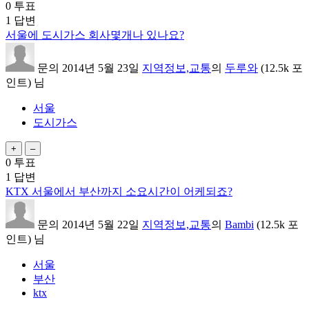
0
투표
1
답변
서울에 도시가스 회사몇개나 있나요?
문의
2014년 5월 23일
지역정보,교통
의
두루와
(
12.5k
포
인트)
님
서울
도시가스
0
투표
1
답변
KTX 서울에서 부산까지 소요시간이 어케되죠?
문의
2014년 5월 22일
지역정보,교통
의
Bambi
(
12.5k
포
인트)
님
서울
부산
ktx