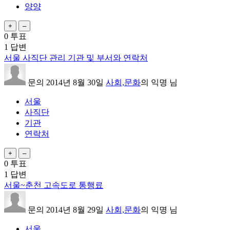
양양
0
투표
1
답변
서울 사직단 관리 기관 및 부서와 연락처
문의
2014년 8월 30일
사회,문화
의
익명
님
서울
사직단
기관
연락처
0
투표
1
답변
서울~춘천 고속도로 통행료
문의
2014년 8월 29일
사회,문화
의
익명
님
서울