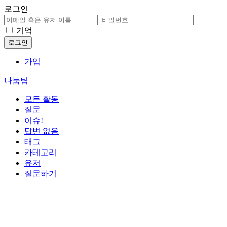
로그인
기억
가입
나눔팁
모든 활동
질문
이슈!
답변 없음
태그
카테고리
유저
질문하기