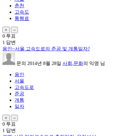
춘천
고속도
통행료
0
투표
1
답변
용인~서울 고속도로의 준공 및 개통일자?
문의
2014년 8월 28일
사회,문화
의
익명
님
용인
서울
고속도로
준공
개통
일자
0
투표
1
답변