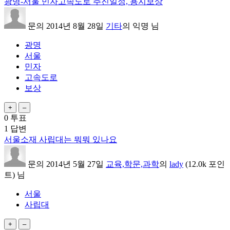
광명-서울 민자고속도로 추진일정, 용지보상
문의
2014년 8월 28일
기타
의
익명
님
광명
서울
민자
고속도로
보상
0
투표
1
답변
서울소재 사립대는 뭐뭐 있나요
문의
2014년 5월 27일
교육,학문,과학
의
lady
(
12.0k
포인
트)
님
서울
사립대