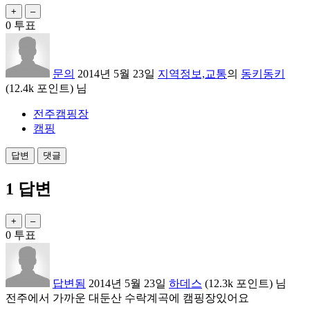
0
투표
문의
2014년 5월 23일
지역정보,교통
의
동키동키
(
12.4k
포인트)
님
전주캠핑장
캠핑
1
답변
0
투표
답변됨
2014년 5월 23일
하데스
(
12.3k
포인트)
님
전주에서 가까운 대둔산 수락계곡에 캠핑장있어요