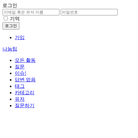
로그인
기억
가입
나눔팁
모든 활동
질문
이슈!
답변 없음
태그
카테고리
유저
질문하기