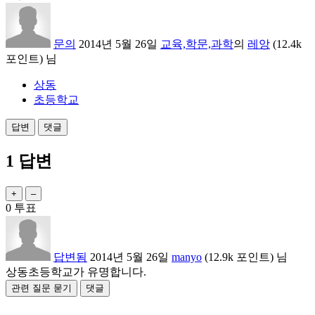
문의
2014년 5월 26일
교육,학문,과학
의
레앙
(
12.4k
포인트)
님
상동
초등학교
1
답변
0
투표
답변됨
2014년 5월 26일
manyo
(
12.9k
포인트)
님
상동초등학교가 유명합니다.