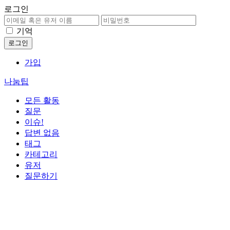
로그인
기억
가입
나눔팁
모든 활동
질문
이슈!
답변 없음
태그
카테고리
유저
질문하기