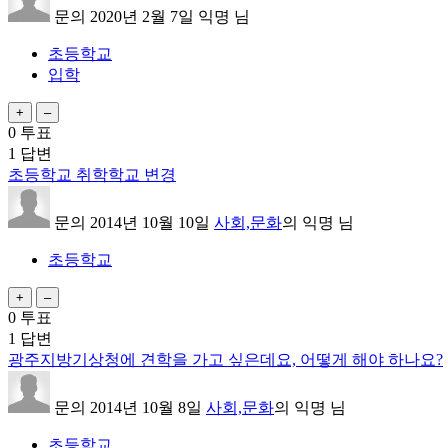
문의
2020년 2월 7일
익명
님
초등학교
입학
0
투표
1
답변
초등학교 취학학교 변경
문의
2014년 10월 10일
사회,문화
의
익명
님
초등학교
0
투표
1
답변
광주지방기상청에 견학을 가고 싶은데요, 어떻게 해야 하나요?
문의
2014년 10월 8일
사회,문화
의
익명
님
초등학교