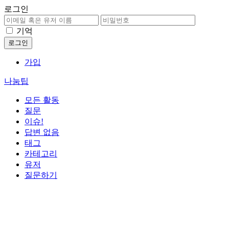
로그인
기억
가입
나눔팁
모든 활동
질문
이슈!
답변 없음
태그
카테고리
유저
질문하기