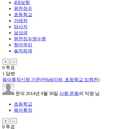
4대보험
원천징수
초등학교
거래처
당사자
보상금
원천징수영수증
뒷마무리
솔직하게
0
투표
1
답변
육아휴직신청 기준(만6세이하, 초등학교 입학전)
문의
2014년 9월 30일
사회,문화
의
익명
님
초등학교
육아휴직
0
투표