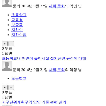
문의
2014년 9월 22일
사회,문화
의
익명
님
초등학교
교육청
보증금
지하수
지하수법
0
투표
1
답변
초등학교내 어린이 놀이시설 설치관련 규정에 대해
문의
2014년 9월 21일
사회,문화
의
익명
님
초등학교
0
투표
1
답변
지구단위계획구역 입안 기준 관련 질의