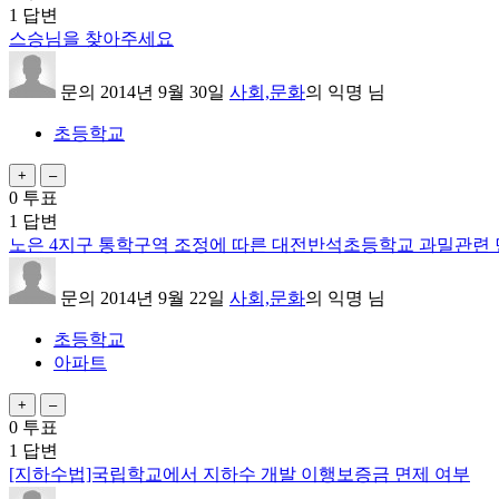
1
답변
스승님을 찾아주세요
문의
2014년 9월 30일
사회,문화
의
익명
님
초등학교
0
투표
1
답변
노은 4지구 통학구역 조정에 따른 대전반석초등학교 과밀관련
문의
2014년 9월 22일
사회,문화
의
익명
님
초등학교
아파트
0
투표
1
답변
[지하수법]국립학교에서 지하수 개발 이행보증금 면제 여부