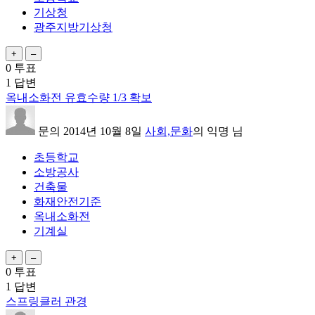
기상청
광주지방기상청
0
투표
1
답변
옥내소화전 유효수량 1/3 확보
문의
2014년 10월 8일
사회,문화
의
익명
님
초등학교
소방공사
건축물
화재안전기준
옥내소화전
기계실
0
투표
1
답변
스프링클러 관경