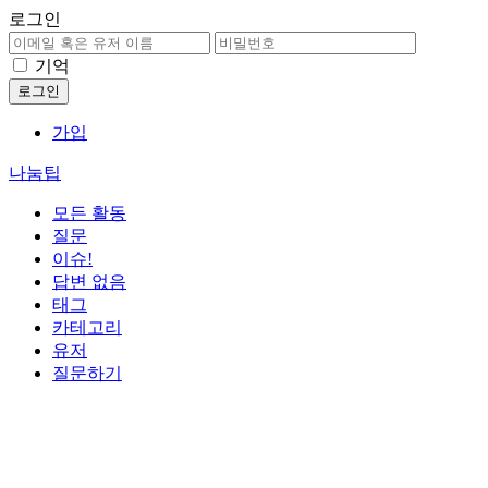
로그인
기억
가입
나눔팁
모든 활동
질문
이슈!
답변 없음
태그
카테고리
유저
질문하기