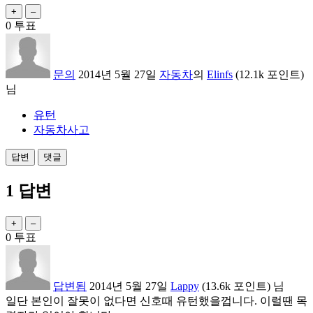
0
투표
문의
2014년 5월 27일
자동차
의
Elinfs
(
12.1k
포인트)
님
유턴
자동차사고
1
답변
0
투표
답변됨
2014년 5월 27일
Lappy
(
13.6k
포인트)
님
일단 본인이 잘못이 없다면 신호때 유턴했을껍니다. 이럴땐 목