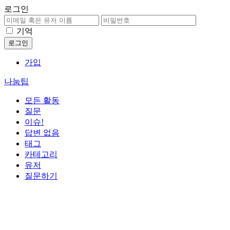
로그인
기억
가입
나눔팁
모든 활동
질문
이슈!
답변 없음
태그
카테고리
유저
질문하기