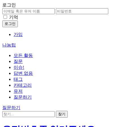
로그인
기억
가입
나눔팁
모든 활동
질문
이슈!
답변 없음
태그
카테고리
유저
질문하기
질문하기