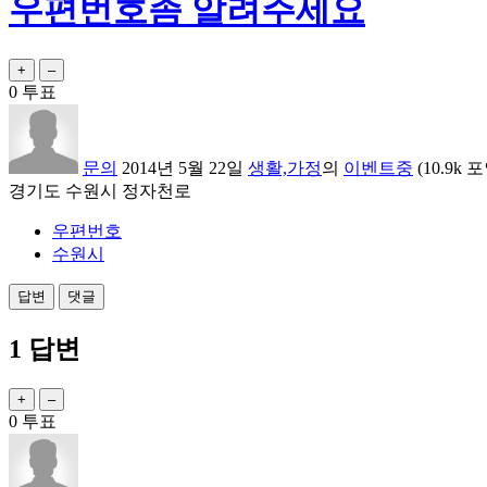
우편번호좀 알려주세요
0
투표
문의
2014년 5월 22일
생활,가정
의
이벤트중
(
10.9k
포
경기도 수원시 정자천로
우편번호
수원시
1
답변
0
투표