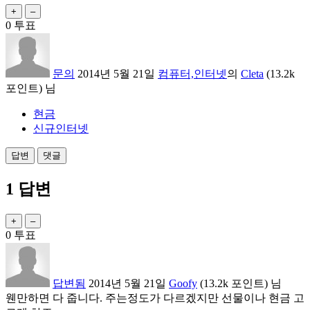
0
투표
문의
2014년 5월 21일
컴퓨터,인터넷
의
Cleta
(
13.2k
포인트)
님
현금
신규인터넷
1
답변
0
투표
답변됨
2014년 5월 21일
Goofy
(
13.2k
포인트)
님
웬만하면 다 줍니다. 주는정도가 다르겠지만 선물이나 현금 고