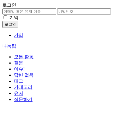
로그인
기억
가입
나눔팁
모든 활동
질문
이슈!
답변 없음
태그
카테고리
유저
질문하기