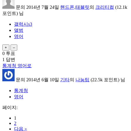
문의
2014년 7월 24일
핸드폰,태블릿
의
크리티컬
(
12.1k
포인트)
님
갤럭시s3
앨범
영어
0
투표
1
답변
통계청 영어로
문의
2014년 6월 10일
기타
의
나눔팁
(
22.5k
포인트)
님
통계청
영어
페이지:
1
2
다음 »