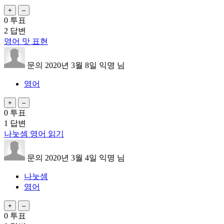
0
투표
2
답변
영어 맛 표현
문의
2020년 3월 8일
익명
님
영어
0
투표
1
답변
나눗셈 영어 읽기
문의
2020년 3월 4일
익명
님
나눗셈
영어
0
투표