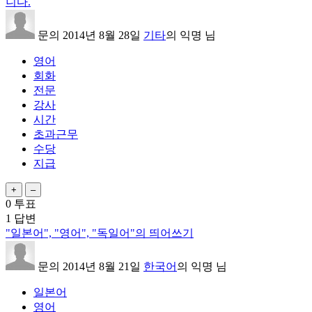
니다.
문의
2014년 8월 28일
기타
의
익명
님
영어
회화
전문
강사
시간
초과근무
수당
지급
0
투표
1
답변
"일본어", "영어", "독일어"의 띄어쓰기
문의
2014년 8월 21일
한국어
의
익명
님
일본어
영어