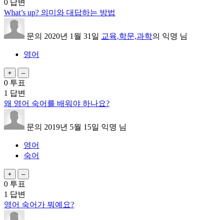
0
답변
What’s up? 의미와 대답하는 방법
문의
2020년 1월 31일
교육,학문,과학
의
익명
님
영어
0
투표
1
답변
왜 영어 숙어를 배워야 하나요?
문의
2019년 5월 15일
익명
님
영어
숙어
0
투표
1
답변
영어 숙어가 뭐예요?