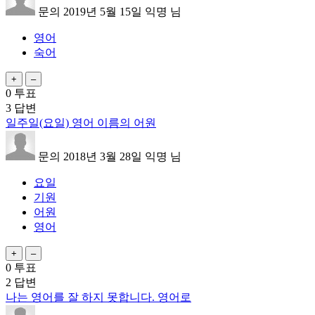
문의
2019년 5월 15일
익명
님
영어
숙어
0
투표
3
답변
일주일(요일) 영어 이름의 어원
문의
2018년 3월 28일
익명
님
요일
기원
어원
영어
0
투표
2
답변
나는 영어를 잘 하지 못합니다. 영어로