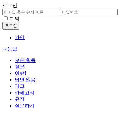
로그인
기억
가입
나눔팁
모든 활동
질문
이슈!
답변 없음
태그
카테고리
유저
질문하기