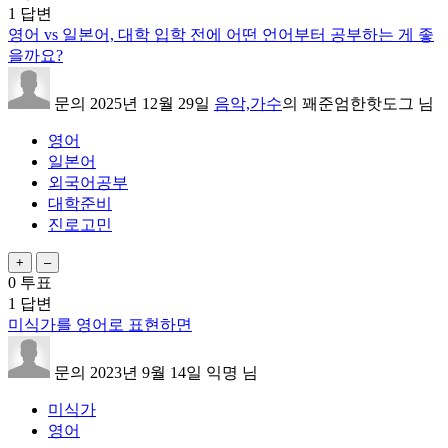
1
답변
영어 vs 일본어, 대학 입학 전에 어떤 언어부터 공부하는 게 좋
을까요?
문의
2025년 12월 29일
음악,가수
의
꽤준엄한핫도그
님
영어
일본어
외국어공부
대학준비
진로고민
0
투표
1
답변
미식가를 영어로 표현하면
문의
2023년 9월 14일
익명
님
미식가
영어