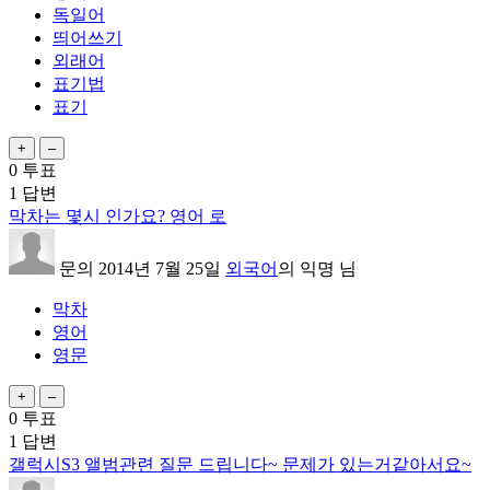
독일어
띄어쓰기
외래어
표기법
표기
0
투표
1
답변
막차는 몇시 인가요? 영어 로
문의
2014년 7월 25일
외국어
의
익명
님
막차
영어
영문
0
투표
1
답변
갤럭시S3 앨범관련 질문 드립니다~ 문제가 있는거같아서요~