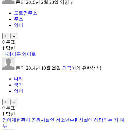
문의
2015년 2월 23일
익명
님
도로명주소
주소
영어
0
투표
1
답변
나라이름 영어로
문의
2014년 10월 29일
외국어
의
유학생
님
나라
국가
영어
0
투표
1
답변
영어체험관이 공원시설인 청소년수련시설에 해당되는 지 여
부