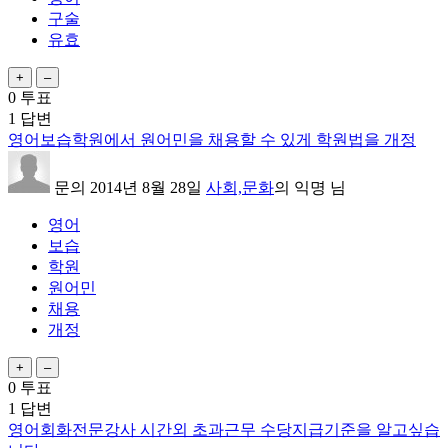
구술
유효
0
투표
1
답변
영어보습학원에서 원어민을 채용할 수 있게 학원법을 개정
문의
2014년 8월 28일
사회,문화
의
익명
님
영어
보습
학원
원어민
채용
개정
0
투표
1
답변
영어회화전문강사 시간외 초과근무 수당지급기준을 알고싶습