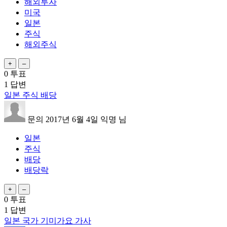
해외투자
미국
일본
주식
해외주식
0
투표
1
답변
일본 주식 배당
문의
2017년 6월 4일
익명
님
일본
주식
배당
배당락
0
투표
1
답변
일본 국가 기미가요 가사