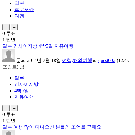
일본
후쿠오카
여행
0
투표
1
답변
일본 간사이지방 4박5일 자유여행
문의
2014년 7월 18일
여행,해외여행
의
quest002
(
12.4k
포인트)
님
일본
간사이지방
4박5일
자유여행
0
투표
1
답변
일본 여행 많이 다녀오신 분들의 조언을 구해요~