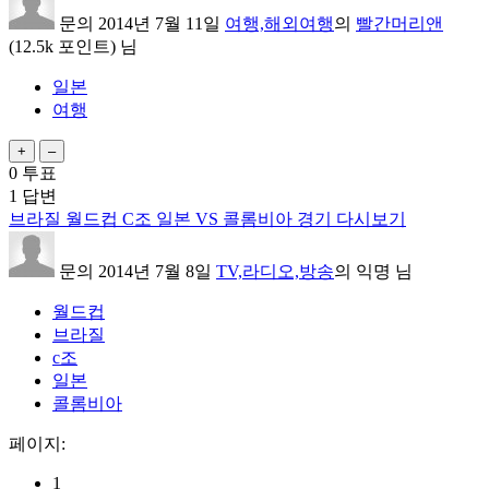
문의
2014년 7월 11일
여행,해외여행
의
빨간머리앤
(
12.5k
포인트)
님
일본
여행
0
투표
1
답변
브라질 월드컵 C조 일본 VS 콜롬비아 경기 다시보기
문의
2014년 7월 8일
TV,라디오,방송
의
익명
님
월드컵
브라질
c조
일본
콜롬비아
페이지:
1