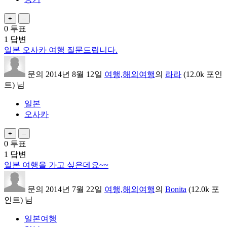
0
투표
1
답변
일본 오사카 여행 질문드립니다.
문의
2014년 8월 12일
여행,해외여행
의
라라
(
12.0k
포인
트)
님
일본
오사카
0
투표
1
답변
일본 여행을 가고 싶은데요~~
문의
2014년 7월 22일
여행,해외여행
의
Bonita
(
12.0k
포
인트)
님
일본여행