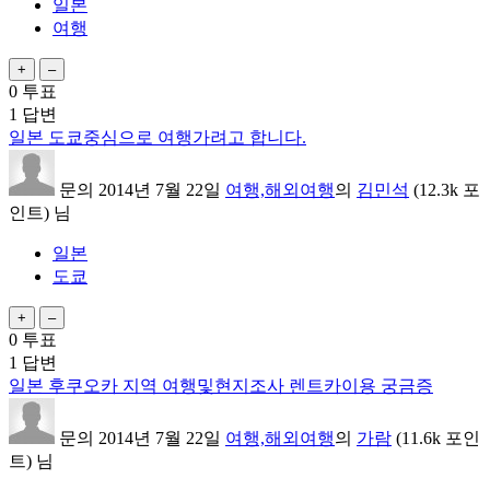
일본
여행
0
투표
1
답변
일본 도쿄중심으로 여행가려고 합니다.
문의
2014년 7월 22일
여행,해외여행
의
김민석
(
12.3k
포
인트)
님
일본
도쿄
0
투표
1
답변
일본 후쿠오카 지역 여행및현지조사 렌트카이용 궁금증
문의
2014년 7월 22일
여행,해외여행
의
가람
(
11.6k
포인
트)
님