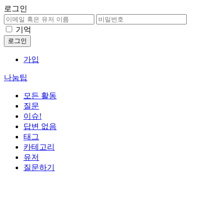
로그인
기억
가입
나눔팁
모든 활동
질문
이슈!
답변 없음
태그
카테고리
유저
질문하기