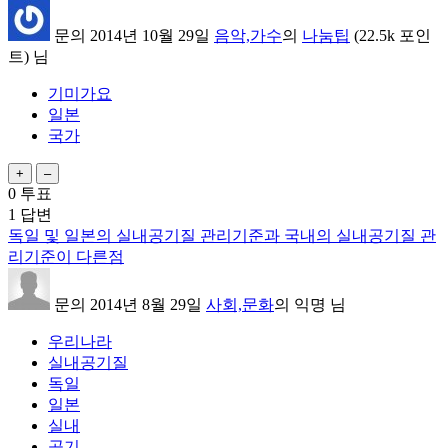
문의
2014년 10월 29일
음악,가수
의
나눔팁
(
22.5k
포인
트)
님
기미가요
일본
국가
0
투표
1
답변
독일 및 일본의 실내공기질 관리기준과 국내의 실내공기질 관
리기준이 다른점
문의
2014년 8월 29일
사회,문화
의
익명
님
우리나라
실내공기질
독일
일본
실내
공기