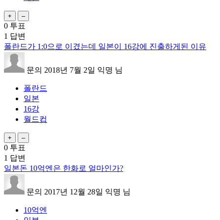
0
투표
1
답변
폴란드가 1:0으로 이겼는데 일본이 16강에 진출하게된 이유
문의
2018년 7월 2일
익명
님
폴란드
일본
16강
월드컵
0
투표
1
답변
일본돈 10억엔은 한화로 얼마인가?
문의
2017년 12월 28일
익명
님
10억엔