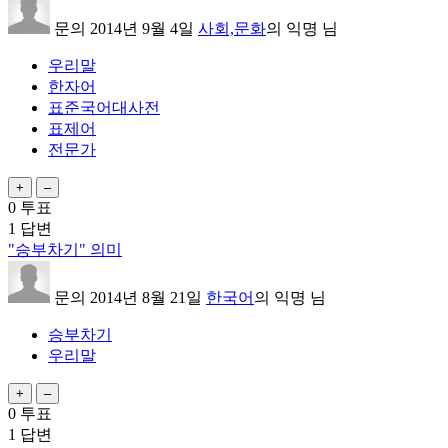
문의
2014년 9월 4일
사회,문화
의
익명
님
우리말
한자어
표준국어대사전
표제어
전문가
0
투표
1
답변
"승부차기" 의미
문의
2014년 8월 21일
한국어
의
익명
님
승부차기
우리말
0
투표
1
답변