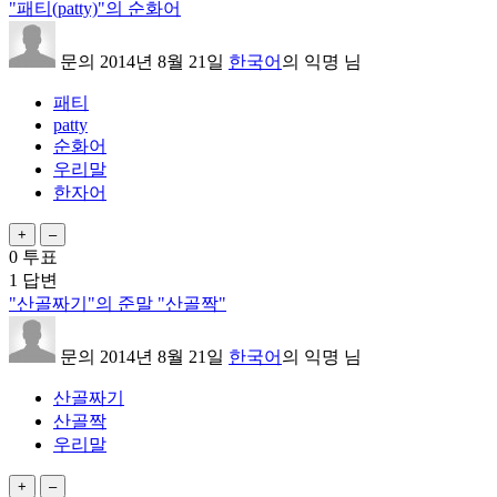
"패티(patty)"의 순화어
문의
2014년 8월 21일
한국어
의
익명
님
패티
patty
순화어
우리말
한자어
0
투표
1
답변
"산골짜기"의 준말 "산골짝"
문의
2014년 8월 21일
한국어
의
익명
님
산골짜기
산골짝
우리말