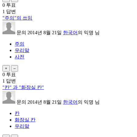
0
투표
1
답변
"주의"의 쓰임
문의
2014년 8월 21일
한국어
의
익명
님
주의
우리말
사전
0
투표
1
답변
"칸" 과 "화장실 칸"
문의
2014년 8월 21일
한국어
의
익명
님
칸
화장실 칸
우리말