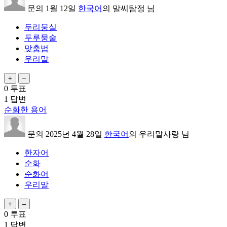
문의
1월 12일
한국어
의
말씨탐정
님
두리뭉실
두루뭉술
맞춤법
우리말
0
투표
1
답변
순화한 용어
문의
2025년 4월 28일
한국어
의
우리말사랑
님
한자어
순화
순화어
우리말
0
투표
1
답변