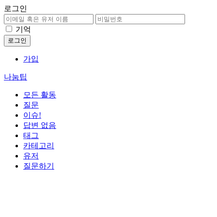
로그인
기억
가입
나눔팁
모든 활동
질문
이슈!
답변 없음
태그
카테고리
유저
질문하기