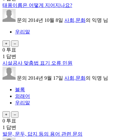
태풍이름은 어떻게 지어지나요?
문의
2014년 10월 8일
사회,문화
의
익명
님
우리말
0
투표
1
답변
시설공사 맞춤법 표기 오류 민원
문의
2014년 9월 17일
사회,문화
의
익명
님
블록
외래어
우리말
0
투표
1
답변
발문, 문두, 답지 등의 용어 관련 문의