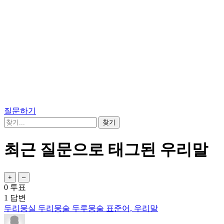
질문하기
최근 질문으로 태그된 우리말
0
투표
1
답변
두리뭉실 두리뭉술 두루뭉술 표준어, 우리말