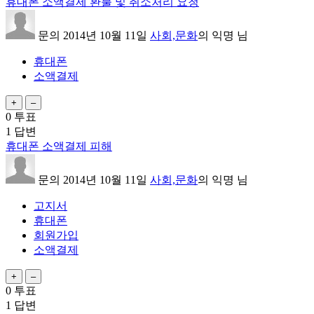
휴대폰 소액결제 환불 및 취소처리 요청
문의
2014년 10월 11일
사회,문화
의
익명
님
휴대폰
소액결제
0
투표
1
답변
휴대폰 소액결제 피해
문의
2014년 10월 11일
사회,문화
의
익명
님
고지서
휴대폰
회원가입
소액결제
0
투표
1
답변