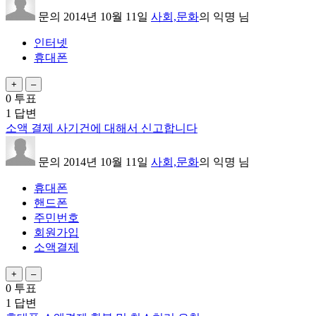
문의
2014년 10월 11일
사회,문화
의
익명
님
인터넷
휴대폰
0
투표
1
답변
소액 결제 사기건에 대해서 신고합니다
문의
2014년 10월 11일
사회,문화
의
익명
님
휴대폰
핸드폰
주민번호
회원가입
소액결제
0
투표
1
답변