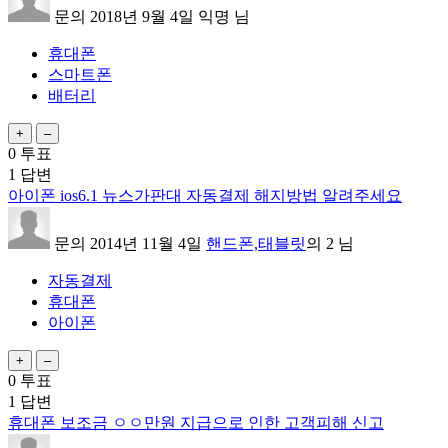
문의
2018년 9월 4일
익명
님
휴대폰
스마트폰
배터리
0
투표
1
답변
아이폰 ios6.1 뉴스가판대 자동결제 해지방법 알려주세요
문의
2014년 11월 4일
핸드폰,태블릿
의
2
님
자동결제
휴대폰
아이폰
0
투표
1
답변
휴대폰 보조금 ㅇㅇ만원 지급으로 인한 고객피해 신고