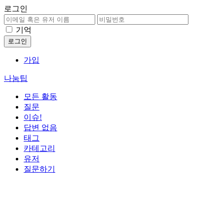
로그인
기억
가입
나눔팁
모든 활동
질문
이슈!
답변 없음
태그
카테고리
유저
질문하기