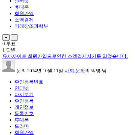
인터넷
휴대폰
회원가입
소액결제
미래창조과학부
0
투표
1
답변
유사사이트 회원가입으로인한 소액결제사기를 입었습니다.
문의
2014년 10월 11일
사회,문화
의
익명
님
주민등록번호
인터넷
다시보기
주민등록
개인정보
등록번호
휴대폰
드라마
회원가입