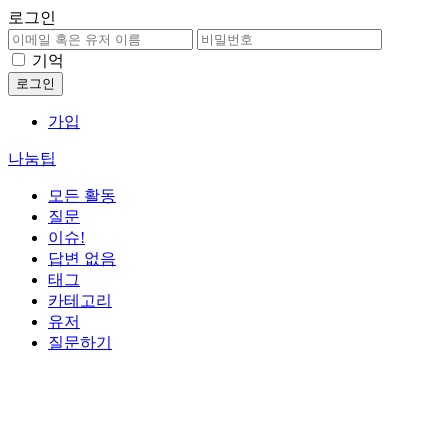
로그인
기억
가입
나눔팁
모든 활동
질문
이슈!
답변 없음
태그
카테고리
유저
질문하기