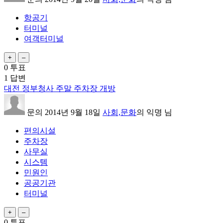
항공기
터미널
여객터미널
0
투표
1
답변
대전 정부청사 주말 주차장 개방
문의
2014년 9월 18일
사회,문화
의
익명
님
편의시설
주차장
사무실
시스템
민원인
공공기관
터미널
0
투표