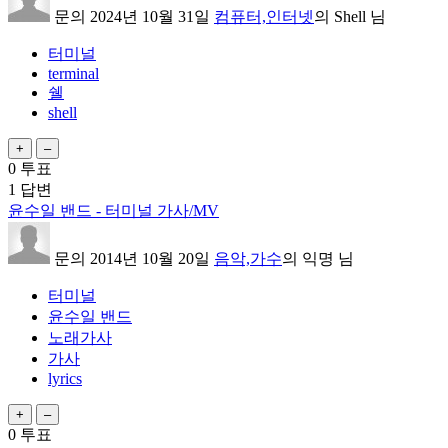
문의
2024년 10월 31일
컴퓨터,인터넷
의
Shell
님
터미널
terminal
쉘
shell
0
투표
1
답변
윤수일 밴드 - 터미널 가사/MV
문의
2014년 10월 20일
음악,가수
의
익명
님
터미널
윤수일 밴드
노래가사
가사
lyrics
0
투표