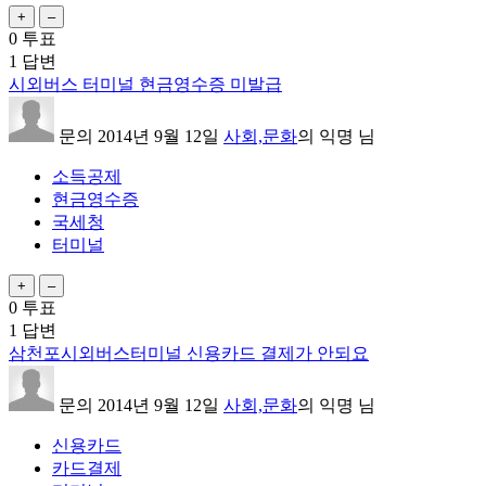
0
투표
1
답변
시외버스 터미널 현금영수증 미발급
문의
2014년 9월 12일
사회,문화
의
익명
님
소득공제
현금영수증
국세청
터미널
0
투표
1
답변
삼천포시외버스터미널 신용카드 결제가 안되요
문의
2014년 9월 12일
사회,문화
의
익명
님
신용카드
카드결제