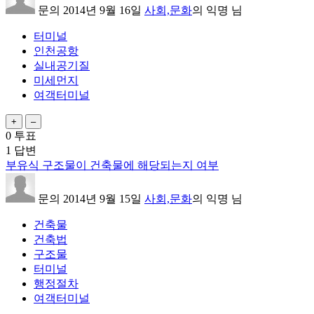
문의
2014년 9월 16일
사회,문화
의
익명
님
터미널
인천공항
실내공기질
미세먼지
여객터미널
0
투표
1
답변
부유식 구조물이 건축물에 해당되는지 여부
문의
2014년 9월 15일
사회,문화
의
익명
님
건축물
건축법
구조물
터미널
행정절차
여객터미널