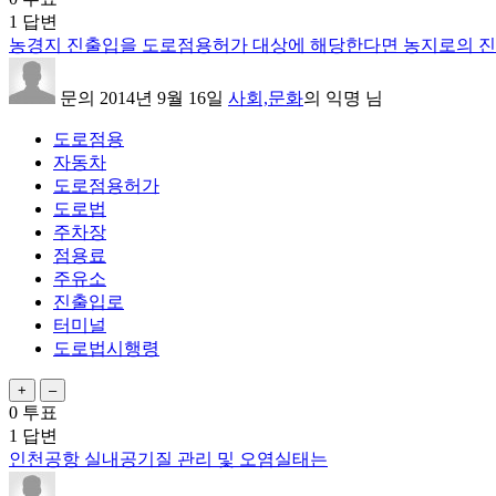
1
답변
농경지 진출입을 도로점용허가 대상에 해당한다면 농지로의 진입
문의
2014년 9월 16일
사회,문화
의
익명
님
도로점용
자동차
도로점용허가
도로법
주차장
점용료
주유소
진출입로
터미널
도로법시행령
0
투표
1
답변
인천공항 실내공기질 관리 및 오염실태는